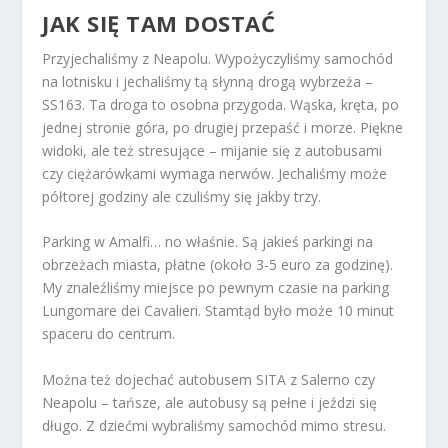
JAK SIĘ TAM DOSTAĆ
Przyjechaliśmy z Neapolu. Wypożyczyliśmy samochód
na lotnisku i jechaliśmy tą słynną drogą wybrzeża –
SS163. Ta droga to osobna przygoda. Wąska, kręta, po
jednej stronie góra, po drugiej przepaść i morze. Piękne
widoki, ale też stresujące – mijanie się z autobusami
czy ciężarówkami wymaga nerwów. Jechaliśmy może
półtorej godziny ale czuliśmy się jakby trzy.
Parking w Amalfi… no właśnie. Są jakieś parkingi na
obrzeżach miasta, płatne (około 3-5 euro za godzinę).
My znaleźliśmy miejsce po pewnym czasie na parking
Lungomare dei Cavalieri. Stamtąd było może 10 minut
spaceru do centrum.
Można też dojechać autobusem SITA z Salerno czy
Neapolu – tańsze, ale autobusy są pełne i jeździ się
długo. Z dziećmi wybraliśmy samochód mimo stresu.