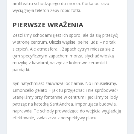
amfiteatru schodzącego do morza. Córka od razu
wyciągnęła telefon żeby robić fotki.
PIERWSZE WRAŻENIA
Zeszliśmy schodami (jest ich sporo, ale da się przeżyć)
w stronę centrum. Uliczki wąskie, pełne ludzi – no tak,
sierpień. Ale atmosfera… Zapach cytryn miesza się z
tym specyficznym zapachem morza, słychać włoską
muzykę z kawiarni, wszędzie kolorowe ceramiki i
pamiątki.
Syn natychmiast zauważył lodziarnie. No i musieliśmy.
Limoncello gelato – jak tu przyjechać i nie spróbować?
Stanęliśmy przy fontannie w centrum i jedliśmy te lody
patrząc na katedrę Sant’Andrea. Imponująca budowla,
naprawdę. Te schody prowadzące do wejścia wyglądają
efektownie, zwłaszcza z perspektywy placu.