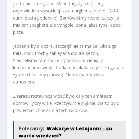
jak tu nie skorzystać. Menu turystyczne, ceny
odpowiednio wysokie (pizza margherita około 12-14
euro, pasta podobnie). Zamówiliśmy różne rzeczy: ja
miałem spaghetti alle vongole, żona jakąś rybę, dzieci
pizze.
Jedzenie było dobre, szczególnie te małże. Obsługa
miła, choć trochę zabiegana (no ale sezon).
Siedzieliśmy tam może z godzinę, w cieniu, z
lemoniadami i wodą. Córka narzekała że jest za gorąco,
syn że chce lody (znowu). Normalna rodzinna
atmosfera.
Z tarasu restauracji widać było cały ten amfiteatr
domów i góry w tle. Rzeczywiście pięknie, warto było
przyjechać chociaż dla tych widoków.
Polecamy:
Wakacje w Letojanni – co
warto wiedzieć?