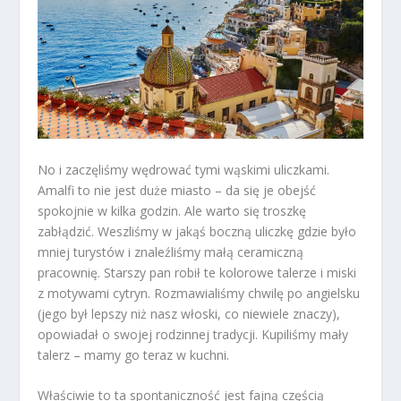
No i zaczęliśmy wędrować tymi wąskimi uliczkami.
Amalfi to nie jest duże miasto – da się je obejść
spokojnie w kilka godzin. Ale warto się troszkę
zabłądzić. Weszliśmy w jakąś boczną uliczkę gdzie było
mniej turystów i znaleźliśmy małą ceramiczną
pracownię. Starszy pan robił te kolorowe talerze i miski
z motywami cytryn. Rozmawialiśmy chwilę po angielsku
(jego był lepszy niż nasz włoski, co niewiele znaczy),
opowiadał o swojej rodzinnej tradycji. Kupiliśmy mały
talerz – mamy go teraz w kuchni.
Właściwie to ta spontaniczność jest fajną częścią