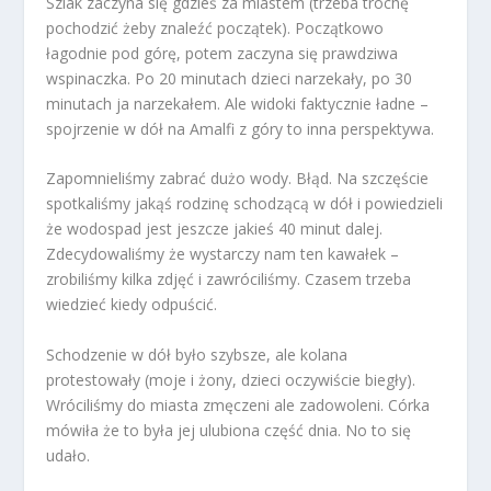
Szlak zaczyna się gdzieś za miastem (trzeba trochę
pochodzić żeby znaleźć początek). Początkowo
łagodnie pod górę, potem zaczyna się prawdziwa
wspinaczka. Po 20 minutach dzieci narzekały, po 30
minutach ja narzekałem. Ale widoki faktycznie ładne –
spojrzenie w dół na Amalfi z góry to inna perspektywa.
Zapomnieliśmy zabrać dużo wody. Błąd. Na szczęście
spotkaliśmy jakąś rodzinę schodzącą w dół i powiedzieli
że wodospad jest jeszcze jakieś 40 minut dalej.
Zdecydowaliśmy że wystarczy nam ten kawałek –
zrobiliśmy kilka zdjęć i zawróciliśmy. Czasem trzeba
wiedzieć kiedy odpuścić.
Schodzenie w dół było szybsze, ale kolana
protestowały (moje i żony, dzieci oczywiście biegły).
Wróciliśmy do miasta zmęczeni ale zadowoleni. Córka
mówiła że to była jej ulubiona część dnia. No to się
udało.