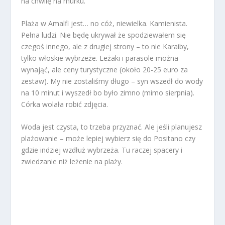
na chwilę na murku.
Plaża w Amalfi jest… no cóż, niewielka. Kamienista.
Pełna ludzi. Nie będę ukrywał że spodziewałem się
czegoś innego, ale z drugiej strony – to nie Karaiby,
tylko włoskie wybrzeże. Leżaki i parasole można
wynająć, ale ceny turystyczne (około 20-25 euro za
zestaw). My nie zostaliśmy długo – syn wszedł do wody
na 10 minut i wyszedł bo było zimno (mimo sierpnia).
Córka wolała robić zdjęcia.
Woda jest czysta, to trzeba przyznać. Ale jeśli planujesz
plażowanie – może lepiej wybierz się do Positano czy
gdzie indziej wzdłuż wybrzeża. Tu raczej spacery i
zwiedzanie niż leżenie na plaży.