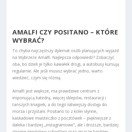
AMALFI CZY POSITANO – KTÓRE
WYBRAĆ?
To chyba najczęstszy dylemat osób planujących wyjazd
na Wybrzeże Amalfi. Najlepsza odpowiedź? Zobaczyć
oba, bo dzieli je tylko kawałek drogi, a autobusy kursują
regularnie. Ale jeśli musisz wybrać jedno, warto
wiedzieć, czym się różnią.
Amalfi jest większe, ma prawdziwe centrum z
imponującą katedrą, więcej sklepów, restauracji i
tańszych knajpek, a do tego łatwiejszy dostęp do
morza i przystani. Positano to z kolei słynne,
kaskadowe miasteczko z pocztówek – piękniejsze z
daleka i bardziej „instagramowe”, ale i droższe, bardziej
strome (mnóstwo schodów) oraz jeszcze bardziej