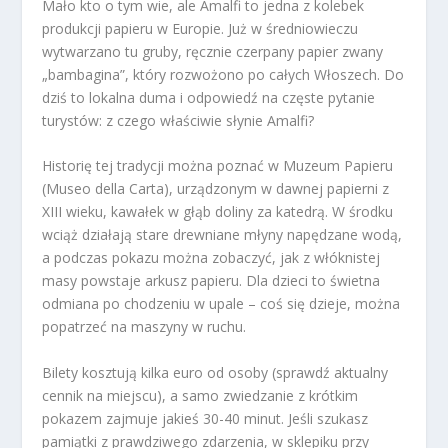
Mało kto o tym wie, ale Amalfi to jedna z kolebek
produkcji papieru w Europie. Już w średniowieczu
wytwarzano tu gruby, ręcznie czerpany papier zwany
„bambagina”, który rozwożono po całych Włoszech. Do
dziś to lokalna duma i odpowiedź na częste pytanie
turystów: z czego właściwie słynie Amalfi?
Historię tej tradycji można poznać w Muzeum Papieru
(Museo della Carta), urządzonym w dawnej papierni z
XIII wieku, kawałek w głąb doliny za katedrą. W środku
wciąż działają stare drewniane młyny napędzane wodą,
a podczas pokazu można zobaczyć, jak z włóknistej
masy powstaje arkusz papieru. Dla dzieci to świetna
odmiana po chodzeniu w upale – coś się dzieje, można
popatrzeć na maszyny w ruchu.
Bilety kosztują kilka euro od osoby (sprawdź aktualny
cennik na miejscu), a samo zwiedzanie z krótkim
pokazem zajmuje jakieś 30-40 minut. Jeśli szukasz
pamiątki z prawdziwego zdarzenia, w sklepiku przy