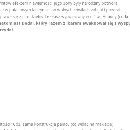
 mitów efektem niewierności jego żony były narodziny potwora
ł w pałacowym labiryncie i w wolnych chwilach zabijał i pożerał
prawił się z nim dzielny Tezeusz wyposażony w nić od Ariadny (córki
 natomiast Dedal, który razem z Ikarem ewakuował się z wysp
rzydeł.
wistości? Cóż, sama konstrukcja pałacu (co widać na makiecie)