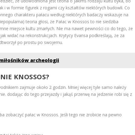
edzieć, że udowodniona jest teoria o jakimś rodzaju kultu byka, bo
 i w formie figurek z rogami czy kształtów niektórych budowli. Co
onnego charakteru pałacu według niektórych badaczy wskazuje na
 niepopularna) teoria głosi, że Pałac w Knossos to nie siedziba
omne miejsce kultu zmarłych. Nie ma nawet pewności co do tego, że
 jak widać na rekonstrukcjach. Krytycy Evansa podkreślają, że za
odtworzył po prostu po swojemu.
a miłośników archeologii
ANIE KNOSSOS?
odnikiem zajmuje około 2 godzin. Mniej więcej tyle samo należy
. dodając do tego przejazdy i jakąś przerwę na jedzenie robi się z
ba zobaczyć pałac w Knossos. Jeśli tego nie zrobicie na pewno