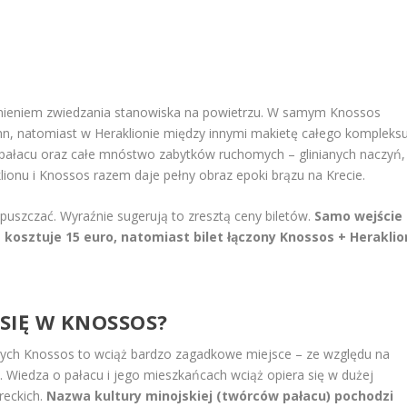
nieniem zwiedzania stanowiska na powietrzu. W samym Knossos
n, natomiast w Heraklionie między innymi makietę całego kompleksu
pałacu oraz całe mnóstwo zabytków ruchomych – glinianych naczyń,
aklionu i Knossos razem daje pełny obraz epoki brązu na Krecie.
uszczać. Wyraźnie sugerują to zresztą ceny biletów.
Samo wejście
kosztuje 15 euro, natomiast bilet łączony Knossos + Heraklio
SIĘ W KNOSSOS?
nych Knossos to wciąż bardzo zagadkowe miejsce – ze względu na
. Wiedza o pałacu i jego mieszkańcach wciąż opiera się w dużej
reckich.
Nazwa kultury minojskiej (twórców pałacu) pochodzi