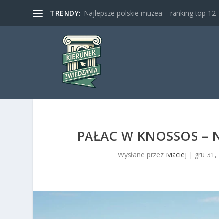
TRENDY:
Najlepsze polskie muzea – ranking top 12
PAŁAC W KNOSSOS – N
Wysłane przez
Maciej
|
gru 31,