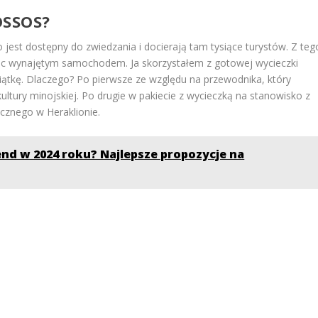
OSSOS?
jest dostępny do zwiedzania i docierają tam tysiące turystów. Z teg
dąc wynajętym samochodem. Ja skorzystałem z gotowej wycieczki
iątkę. Dlaczego? Po pierwsze ze względu na przewodnika, który
ltury minojskiej. Po drugie w pakiecie z wycieczką na stanowisko z
cznego w Heraklionie.
nd w 2024 roku? Najlepsze propozycje na