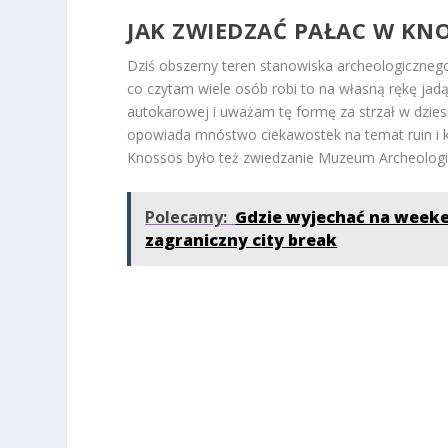
JAK ZWIEDZAĆ PAŁAC W KN
Dziś obszerny teren stanowiska archeologicznego 
co czytam wiele osób robi to na własną rękę ja
autokarowej i uważam tę formę za strzał w dzies
opowiada mnóstwo ciekawostek na temat ruin i ku
Knossos było też zwiedzanie Muzeum Archeologi
Polecamy:
Gdzie wyjechać na weeke
zagraniczny city break