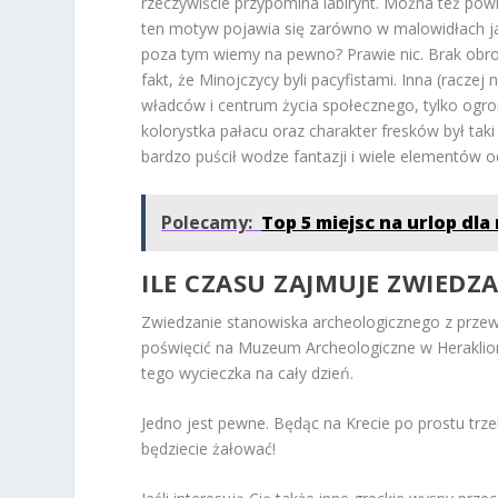
rzeczywiście przypomina labirynt. Można też powi
ten motyw pojawia się zarówno w malowidłach jak
poza tym wiemy na pewno? Prawie nic. Brak obr
fakt, że Minojczycy byli pacyfistami. Inna (raczej
władców i centrum życia społecznego, tylko ogr
kolorystka pałacu oraz charakter fresków był taki
bardzo puścił wodze fantazji i wiele elementów 
Polecamy:
Top 5 miejsc na urlop dl
ILE CZASU ZAJMUJE ZWIEDZ
Zwiedzanie stanowiska archeologicznego z przew
poświęcić na Muzeum Archeologiczne w Heraklionie
tego wycieczka na cały dzień.
Jedno jest pewne. Będąc na Krecie po prostu trze
będziecie żałować!