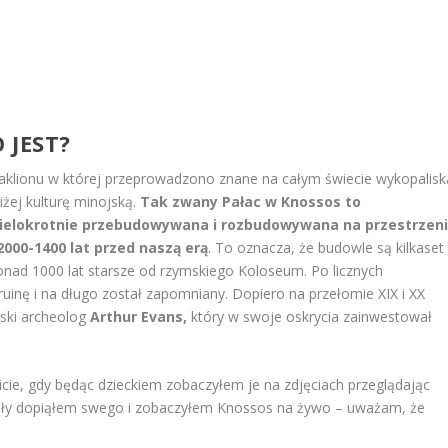
 JEST?
aklionu w której przeprowadzono znane na całym świecie wykopalisk
iżej kulturę minojską.
Tak zwany Pałac w Knossos to
elokrotnie przebudowywana i rozbudowywana na przestrzen
2000-1400 lat przed naszą erą
. To oznacza, że budowle są kilkaset
ponad 1000 lat starsze od rzymskiego Koloseum. Po licznych
ruinę i na długo został zapomniany. Dopiero na przełomie XIX i XX
jski archeolog
Arthur Evans,
który w swoje oskrycia zainwestował
cie, gdy będąc dzieckiem zobaczyłem je na zdjęciach przeglądając
osły dopiąłem swego i zobaczyłem Knossos na żywo – uważam, że