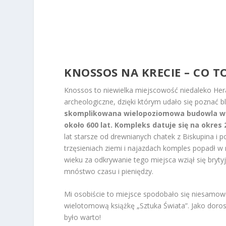
KNOSSOS NA KRECIE – CO TO
Knossos to niewielka miejscowość niedaleko Her
archeologiczne, dzięki którym udało się poznać bl
skomplikowana wielopoziomowa budowla wi
około 600 lat. Kompleks datuje się na okres 
lat starsze od drewnianych chatek z Biskupina i 
trzęsieniach ziemi i najazdach komples popadł w 
wieku za odkrywanie tego miejsca wziął się bryty
mnóstwo czasu i pieniędzy.
Mi osobiście to miejsce spodobało się niesamowi
wielotomową książkę „Sztuka Świata”. Jako dor
było warto!