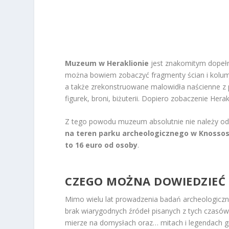
Muzeum w Heraklionie
jest znakomitym dopeł
można bowiem zobaczyć fragmenty ścian i kolum
a także zrekonstruowane malowidła naścienne z 
figurek, broni, biżuterii. Dopiero zobaczenie Her
Z tego powodu muzeum absolutnie nie należy odp
na teren parku archeologicznego w Knossos 
to 16 euro od osoby
.
CZEGO MOŻNA DOWIEDZIEĆ 
Mimo wielu lat prowadzenia badań archeologicz
brak wiarygodnych źródeł pisanych z tych czasów
mierze na domysłach oraz… mitach i legendach g