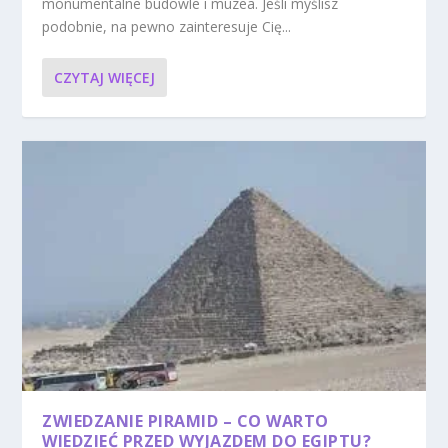
monumentalne budowle i muzea. Jeśli myślisz
podobnie, na pewno zainteresuje Cię...
CZYTAJ WIĘCEJ
ZWIEDZANIE PIRAMID – CO WARTO
WIEDZIEĆ PRZED WYJAZDEM DO EGIPTU?