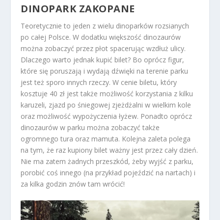
DINOPARK ZAKOPANE
Teoretycznie to jeden z wielu dinoparków rozsianych
po całej Polsce. W dodatku większość dinozaurów
można zobaczyć przez płot spacerując wzdłuż ulicy.
Dlaczego warto jednak kupić bilet? Bo oprócz figur,
które się poruszają i wydają dźwięki na terenie parku
jest też sporo innych rzeczy. W cenie biletu, który
kosztuje 40 zł jest także możliwość korzystania z kilku
karuzeli, zjazd po śniegowej zjeżdżalni w wielkim kole
oraz możliwość wypożyczenia łyżew. Ponadto oprócz
dinozaurów w parku można zobaczyć także
ogromnego tura oraz mamuta. Kolejna zaleta polega
na tym, że raz kupiony bilet ważny jest przez cały dzień.
Nie ma zatem żadnych przeszkód, żeby wyjść z parku,
porobić coś innego (na przykład pojeździć na nartach) i
za kilka godzin znów tam wrócić!