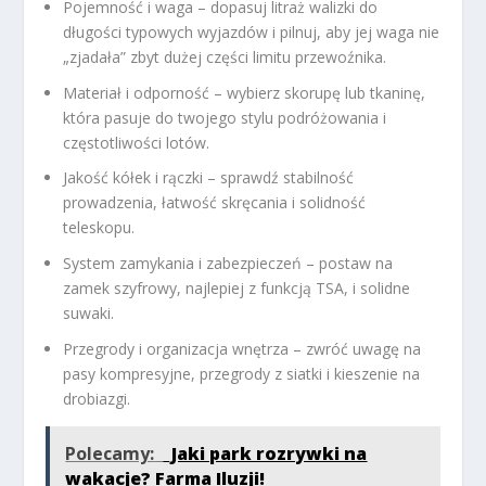
Pojemność i waga
– dopasuj litraż walizki do
długości typowych wyjazdów i pilnuj, aby jej waga nie
„zjadała” zbyt dużej części limitu przewoźnika.
Materiał i odporność
– wybierz skorupę lub tkaninę,
która pasuje do twojego stylu podróżowania i
częstotliwości lotów.
Jakość kółek i rączki
– sprawdź stabilność
prowadzenia, łatwość skręcania i solidność
teleskopu.
System zamykania i zabezpieczeń
– postaw na
zamek szyfrowy, najlepiej z funkcją TSA, i solidne
suwaki.
Przegrody i organizacja wnętrza
– zwróć uwagę na
pasy kompresyjne, przegrody z siatki i kieszenie na
drobiazgi.
Polecamy:
Jaki park rozrywki na
wakacje? Farma Iluzji!