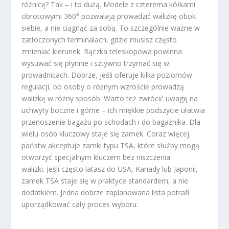
różnicę? Tak – i to dużą.
Modele z czterema kółkami
obrotowymi 360° pozwalają prowadzić walizkę obok
siebie, a nie ciągnąć za sobą.
To szczególnie ważne w
zatłoczonych terminalach, gdzie musisz często
zmieniać kierunek. Rączka teleskopowa powinna
wysuwać się płynnie i sztywno trzymać się w
prowadnicach.
Dobrze, jeśli oferuje kilka poziomów
regulacji, bo osoby o różnym wzroście prowadzą
walizkę w różny sposób.
Warto też zwrócić uwagę na
uchwyty boczne i górne – ich miękkie podszycie ułatwia
przenoszenie bagażu po schodach i do bagażnika. Dla
wielu osób kluczowy staje się zamek. Coraz więcej
państw akceptuje zamki typu TSA, które służby mogą
otworzyć specjalnym kluczem bez niszczenia
walizki.
Jeśli często latasz do USA, Kanady lub Japonii,
zamek TSA staje się w praktyce standardem, a nie
dodatkiem.
Jedna dobrze zaplanowana lista potrafi
uporządkować cały proces wyboru: