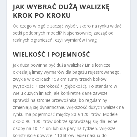
JAK WYBRAĆ DUŻĄ WALIZKĘ
KROK PO KROKU
Od czego w ogóle zacząć wybór, skoro na rynku widać
setki podobnych modeli? Najsensowniej zacząć od
realnych ograniczeń, czyli wymiarów i wagi.
WIELKOŚĆ I POJEMNOŚĆ
Jak duża powinna być duża walizka? Linie lotnicze
określają limity wymiarów dla bagażu rejestrowanego,
zwykle w okolicach 158 cm sumy trzech boków
(wysokość + szerokość + głębokość). To standard w
wielu dużych liniach, ale konkretne dane zawsze
sprawdź na stronie przewoźnika, bo regulaminy
zmieniają się dynamicznie.
Większość dużych walizek na
rynku ma pojemność między 80 a 120 litrów.
Modele
około 90–100 litrów dobrze sprawdzają się dla jednej
osoby na 10–14 dni lub dla pary na tydzień. Większe
konstrukcje powyżej 110 litrów lepiej pasują do