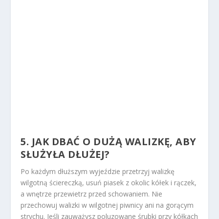
5. JAK DBAĆ O DUŻĄ WALIZKĘ, ABY
SŁUŻYŁA DŁUŻEJ?
Po każdym dłuższym wyjeździe przetrzyj walizkę
wilgotną ściereczką, usuń piasek z okolic kółek i rączek,
a wnętrze przewietrz przed schowaniem. Nie
przechowuj walizki w wilgotnej piwnicy ani na gorącym
strychu. Jeśli zauważysz poluzowane śrubki przy kółkach