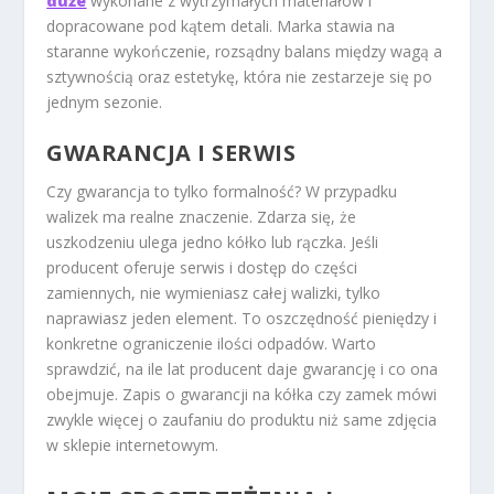
duże
wykonane z wytrzymałych materiałów i
dopracowane pod kątem detali.
Marka stawia na
staranne wykończenie, rozsądny balans między wagą a
sztywnością oraz estetykę, która nie zestarzeje się po
jednym sezonie.
GWARANCJA I SERWIS
Czy gwarancja to tylko formalność? W przypadku
walizek ma realne znaczenie. Zdarza się, że
uszkodzeniu ulega jedno kółko lub rączka.
Jeśli
producent oferuje serwis i dostęp do części
zamiennych, nie wymieniasz całej walizki, tylko
naprawiasz jeden element.
To oszczędność pieniędzy i
konkretne ograniczenie ilości odpadów. Warto
sprawdzić, na ile lat producent daje gwarancję i co ona
obejmuje. Zapis o gwarancji na kółka czy zamek mówi
zwykle więcej o zaufaniu do produktu niż same zdjęcia
w sklepie internetowym.