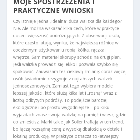
MOJE SPOSTRZEŻENIA I
PRAKTYCZNE WNIOSKI
Czy istnieje jedna „idealna” duża walizka dla każdego?
Nie. Ale można wskazać kilka cech, które w praktyce
doceni większość podróżujących. Z obserwacji osób,
które często latają, wynika, że
największą różnicę w
codziennym użytkowaniu robią: kółka, rączka i
wnętrze.
Sam materiał skorupy schodzi na drugi plan,
jeśli walizka prowadzi się lekko i pozwala szybko się
spakować. Zauważam też ciekawą zmianę: coraz więcej
osób świadomie rezygnuje z najtańszych walizek
jednosezonowych. Zamiast tego wybiera modele
lepszej jakości, które służą kilka lat i „rosną” wraz z
liczbą odbytych podróży.
To podejście bardziej
ekologiczne i po prostu wygodniejsze – po kilku
wyjazdach znasz swoją walizkę na pamięć i wiesz, gdzie
co zmieścisz.
Marki takie jak Solier trafiają w ten trend,
bo łączą rozsądną cenę z wysoką dbałością o detale i
lokalną produkcję. W praktyce oznacza to łatwiejszy