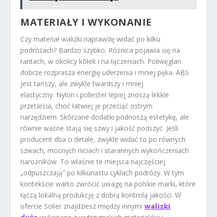
MATERIAŁY I WYKONANIE
Czy materiał walizki naprawdę widać po kilku
podróżach? Bardzo szybko. Różnica pojawia się na
rantach, w okolicy kółek i na łączeniach. Poliwęglan
dobrze rozprasza energię uderzenia i mniej pęka. ABS
jest tańszy, ale zwykle twardszy i mniej
elastyczny.
Nylon i poliester lepiej znoszą lekkie
przetarcia, choć łatwiej je przeciąć ostrym
narzędziem.
Skórzane dodatki podnoszą estetykę, ale
równie ważne stają się szwy i jakość podszyć. Jeśli
producent dba o detale, zwykle widać to po równych
szwach, mocnych niciach i starannych wykończeniach
narożników. To właśnie te miejsca najczęściej
„odpuszczają” po kilkunastu cyklach podróży. W tym
kontekście warto zwrócić uwagę na polskie marki, które
łączą lokalną produkcję z dobrą kontrolą jakości. W
ofercie Solier znajdziesz między innymi
walizki