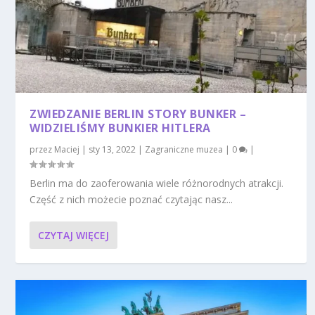
ZWIEDZANIE BERLIN STORY BUNKER –
WIDZIELIŚMY BUNKIER HITLERA
przez
Maciej
|
sty 13, 2022
|
Zagraniczne muzea
|
0
|
Berlin ma do zaoferowania wiele różnorodnych atrakcji.
Część z nich możecie poznać czytając nasz...
CZYTAJ WIĘCEJ