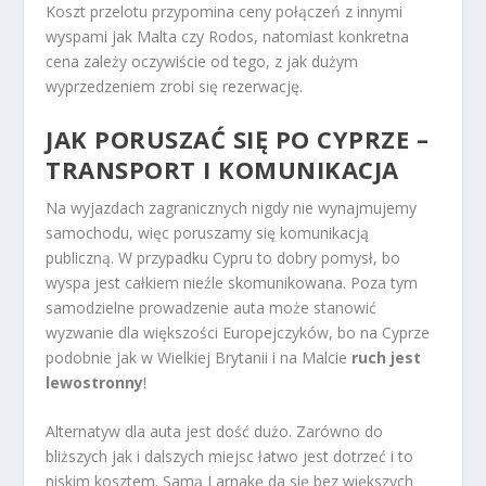
Koszt przelotu przypomina ceny połączeń z innymi
wyspami jak Malta czy Rodos, natomiast konkretna
cena zależy oczywiście od tego, z jak dużym
wyprzedzeniem zrobi się rezerwację.
JAK PORUSZAĆ SIĘ PO CYPRZE –
TRANSPORT I KOMUNIKACJA
Na wyjazdach zagranicznych nigdy nie wynajmujemy
samochodu, więc poruszamy się komunikacją
publiczną. W przypadku Cypru to dobry pomysł, bo
wyspa jest całkiem nieźle skomunikowana. Poza tym
samodzielne prowadzenie auta może stanowić
wyzwanie dla większości Europejczyków, bo na Cyprze
podobnie jak w Wielkiej Brytanii i na Malcie
ruch jest
lewostronny
!
Alternatyw dla auta jest dość dużo. Zarówno do
bliższych jak i dalszych miejsc łatwo jest dotrzeć i to
niskim kosztem. Samą Larnakę da się bez większych