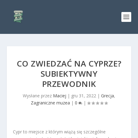
CO ZWIEDZAĆ NA CYPRZE?
SUBIEKTYWNY
PRZEWODNIK
Wysłane przez
Maciej
|
gru 31, 2022
|
Grecja
,
Zagraniczne muzea
|
0
|
Cypr to miejsce z którym wiążą się szczególne