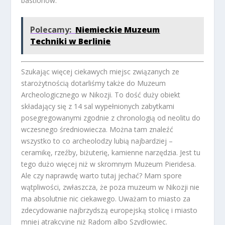
bastionów.
Polecamy:
Niemieckie Muzeum
Techniki w Berlinie
Szukając więcej ciekawych miejsc związanych ze
starożytnością dotarliśmy także do Muzeum
Archeologicznego w Nikozji. To dość duży obiekt
składający się z 14 sal wypełnionych zabytkami
posegregowanymi zgodnie z chronologią od neolitu do
wczesnego średniowiecza. Można tam znaleźć
wszystko to co archeolodzy lubią najbardziej –
ceramikę, rzeźby, biżuterię, kamienne narzędzia. Jest tu
tego dużo więcej niż w skromnym Muzeum Pieridesa.
Ale czy naprawdę warto tutaj jechać? Mam spore
wątpliwości, zwłaszcza, że poza muzeum w Nikozji nie
ma absolutnie nic ciekawego. Uważam to miasto za
zdecydowanie najbrzydszą europejską stolicę i miasto
mniej atrakcyjne niż Radom albo Szydłowiec.