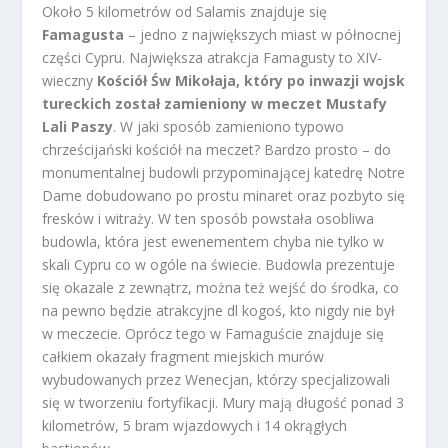
Około 5 kilometrów od Salamis znajduje się
Famagusta
– jedno z największych miast w północnej
części Cypru. Największa atrakcja Famagusty to XIV-
wieczny
Kościół Św Mikołaja, który po inwazji wojsk
tureckich został zamieniony w meczet Mustafy
Lali Paszy
. W jaki sposób zamieniono typowo
chrześcijański kościół na meczet? Bardzo prosto – do
monumentalnej budowli przypominającej katedrę Notre
Dame dobudowano po prostu minaret oraz pozbyto się
fresków i witraży. W ten sposób powstała osobliwa
budowla, która jest ewenementem chyba nie tylko w
skali Cypru co w ogóle na świecie. Budowla prezentuje
się okazale z zewnątrz, można też wejść do środka, co
na pewno będzie atrakcyjne dl kogoś, kto nigdy nie był
w meczecie. Oprócz tego w Famaguście znajduje się
całkiem okazały fragment miejskich murów
wybudowanych przez Wenecjan, którzy specjalizowali
się w tworzeniu fortyfikacji. Mury mają długość ponad 3
kilometrów, 5 bram wjazdowych i 14 okrągłych