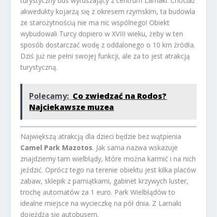
turystyczny bus wyruszający z centrum Larnaki. Chociaż
akwedukty kojarzą się z okresem rzymskim, ta budowla
ze starożytnością nie ma nic wspólnego! Obiekt
wybudowali Turcy dopiero w XVIII wieku, żeby w ten
sposób dostarczać wodę z oddalonego o 10 km źródła.
Dziś już nie pełni swojej funkcji, ale za to jest atrakcją
turystyczną.
Polecamy:
Co zwiedzać na Rodos?
Najciekawsze muzea
Największą atrakcją dla dzieci będzie bez wątpienia
Camel Park
Mazotos
. Jak sama nazwa wskazuje
znajdziemy tam wielbłądy, które można karmić i na nich
jeździć. Oprócz tego na terenie obiektu jest kilka placów
zabaw, sklepik z pamiątkami, gabinet krzywych luster,
trochę automatów za 1 euro. Park Wielbłądów to
idealne miejsce na wycieczkę na pół dnia. Z Larnaki
dojeżdża się autobusem.