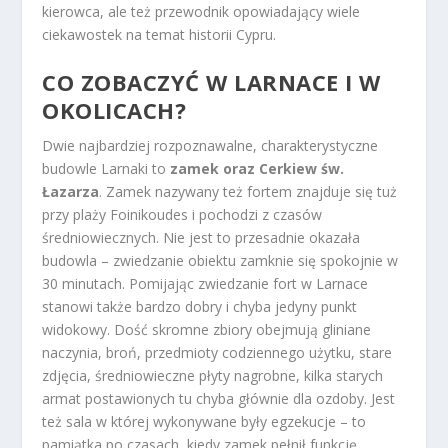
kierowca, ale też przewodnik opowiadający wiele
ciekawostek na temat historii Cypru.
CO ZOBACZYĆ W LARNACE I W
OKOLICACH?
Dwie najbardziej rozpoznawalne, charakterystyczne
budowle Larnaki to
zamek oraz
Cerkiew św.
Łazarza
. Zamek nazywany też fortem znajduje się tuż
przy plaży Foinikoudes i pochodzi z czasów
średniowiecznych. Nie jest to przesadnie okazała
budowla – zwiedzanie obiektu zamknie się spokojnie w
30 minutach. Pomijając zwiedzanie fort w Larnace
stanowi także bardzo dobry i chyba jedyny punkt
widokowy. Dość skromne zbiory obejmują gliniane
naczynia, broń, przedmioty codziennego użytku, stare
zdjęcia, średniowieczne płyty nagrobne, kilka starych
armat postawionych tu chyba głównie dla ozdoby. Jest
też sala w której wykonywane były egzekucje – to
pamiątka po czasach, kiedy zamek pełnił funkcję