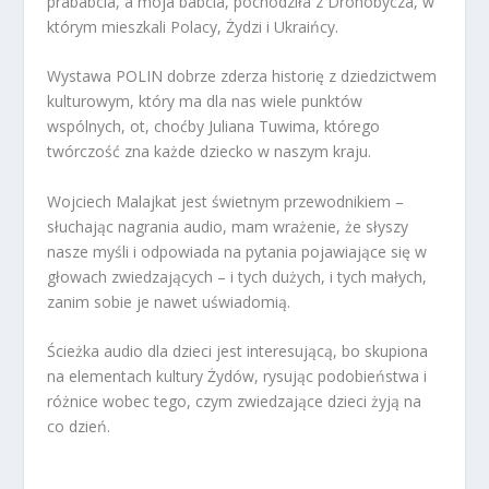
prababcia, a moja babcia, pochodziła z Drohobycza, w
którym mieszkali Polacy, Żydzi i Ukraińcy.
Wystawa POLIN dobrze zderza historię z dziedzictwem
kulturowym, który ma dla nas wiele punktów
wspólnych, ot, choćby Juliana Tuwima, którego
twórczość zna każde dziecko w naszym kraju.
Wojciech Malajkat jest świetnym przewodnikiem –
słuchając nagrania audio, mam wrażenie, że słyszy
nasze myśli i odpowiada na pytania pojawiające się w
głowach zwiedzających – i tych dużych, i tych małych,
zanim sobie je nawet uświadomią.
Ścieżka audio dla dzieci jest interesującą, bo skupiona
na elementach kultury Żydów, rysując podobieństwa i
różnice wobec tego, czym zwiedzające dzieci żyją na
co dzień.