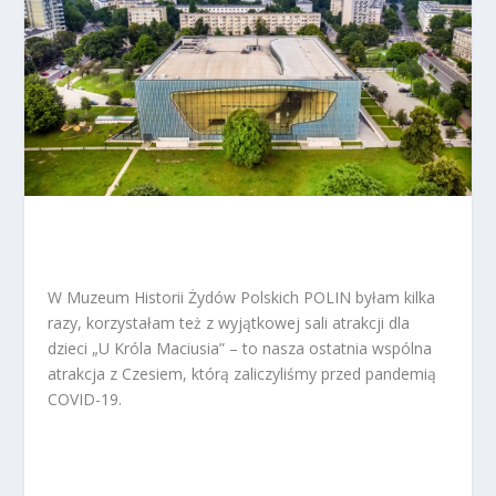
W Muzeum Historii Żydów Polskich POLIN byłam kilka
razy, korzystałam też z wyjątkowej sali atrakcji dla
dzieci „U Króla Maciusia” – to nasza ostatnia wspólna
atrakcja z Czesiem, którą zaliczyliśmy przed pandemią
COVID-19.