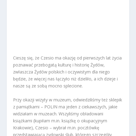
Cieszę się, że Czesio ma okazję od pierwszych lat życia
poznawać przebogatą kulturę i historię Żydów,
zwłaszcza Żydów polskich i oczywistym dla niego
będzie, że więcej nas łączyło niż dzieliło, a ich dzieje i
nasze są ze sobą mocno splecione.
Przy okazji wizyty w muzeum, odwiedziliśmy też sklepik
z pamiątkami – POLIN ma jeden z ciekawszych, jakie
widziałam w muzeach. Wszyliśmy obładowani
książkami (kupiłam m.in. książkę o okupacyjnym
Krakowie), Czesio – wybrał m.in. pocztówkę
przedstawiającą żydowski ślub, którego szczegóły